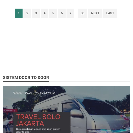
1
2
3
4
5
6
7
...
38
NEXT
LAST
SISTEM DOOR TO DOOR