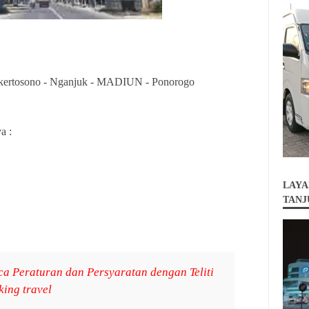
- kertosono - Nganjuk - MADIUN - Ponorogo
a :
LAYA
TANJ
 Peraturan dan Persyaratan dengan Teliti
ing travel