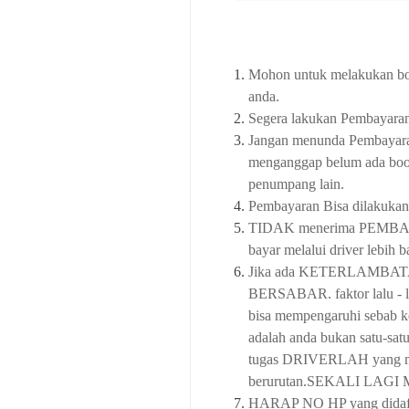
Mohon untuk melakukan book
anda.
Segera lakukan Pembayaran 
Jangan menunda Pembayaran
menganggap belum ada book
penumpang lain.
Pembayaran Bisa dilakuk
TIDAK menerima PEMBAYA
bayar melalui driver lebih 
Jika ada KETERLAMB
BERSABAR. faktor lalu - li
bisa mempengaruhi sebab 
adalah anda bukan satu-sat
tugas DRIVERLAH yang me
berurutan.SEKALI LAGI
HARAP NO HP yang didaftar