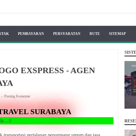
NTAK
PEMBAYARAN
PERSYARATAN
RUTE
SITEMAP
SIST
OGO EXSPRESS - AGEN
AYA
A
Posting Komentar
TRAVEL SURABAYA
RESE
k transportasi perjalanan penumpang umum dan jasa