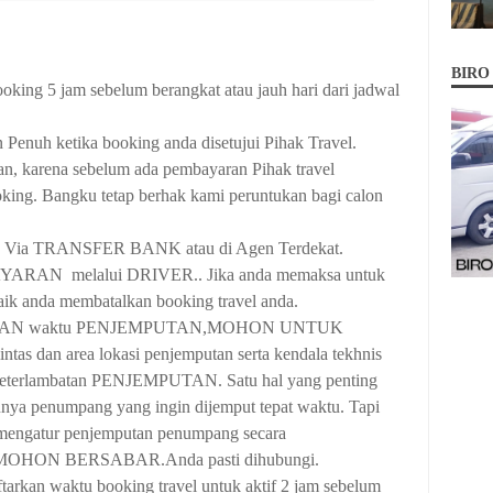
BIRO
ing 5 jam sebelum berangkat atau jauh hari dari jadwal
Penuh ketika booking anda disetujui Pihak Travel.
, karena sebelum ada pembayaran Pihak travel
ing. Bangku tetap berhak kami peruntukan bagi calon
an Via TRANSFER BANK atau di Agen Terdekat.
RAN melalui DRIVER.. Jika anda memaksa untuk
baik anda membatalkan booking travel anda.
ATAN waktu PENJEMPUTAN,MOHON UNTUK
ntas dan area lokasi penjemputan serta kendala tekhnis
keterlambatan PENJEMPUTAN. Satu hal yang penting
unya penumpang yang ingin dijemput tepat waktu. Tapi
ngatur penjemputan penumpang secara
 MOHON BERSABAR.Anda pasti dihubungi.
kan waktu booking travel untuk aktif 2 jam sebelum