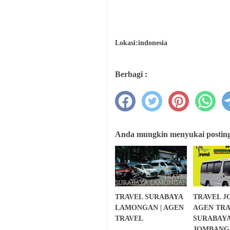
Lokasi:indonesia
Berbagi :
Anda mungkin menyukai postinga
TRAVEL SURABAYA
TRAVEL J
LAMONGAN | AGEN
AGEN TRA
TRAVEL
SURABAY
JOMBANG 