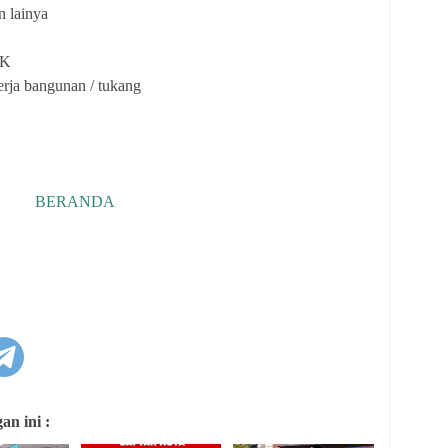
n lainya
BK
erja bangunan / tukang
BERANDA
n ini :