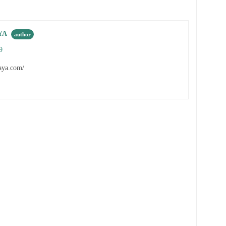
YA
9
aya.com/