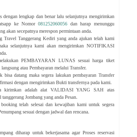
as dengan lengkap dan benar lalu selanjutnya mengirimkan
Whatsapp ke Nomor
081252060056
dan harap menunggu
yang akan secepatnya merespon permintaan anda.
g Travel Tanggerang Kediri yang anda ajukan telah kami
 maka selanjutnya kami akan mengirimkan NOTIFIKASI
da.
 melakukan PEMBAYARAN LUNAS sesuai harga tiket
n langsung atau Pembayaran melalui Transfer.
ak bisa datang maka segera lakukan pembayaran Transfer
irmasi dengan mengirimkan Bukti transfernya pada kami.
nda kirimkan adalah alat VALIDASI YANG SAH atas
 tanggerang Jombang yang anda Pesan.
 booking telah selesai dan kewajiban kami untuk segera
enumpang sesuai dengan jadwal dan rencana.
pang diharap untuk bekerjasama agar Proses reservasi