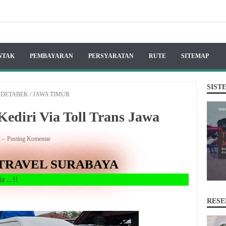
NTAK
PEMBAYARAN
PERSYARATAN
RUTE
SITEMAP
SIST
ODETABEK
/
JAWA TIMUR
Kediri Via Toll Trans Jawa
A
Posting Komentar
TRAVEL SURABAYA
RESE