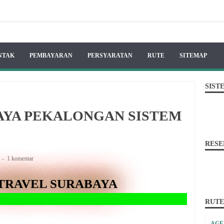
NTAK
PEMBAYARAN
PERSYARATAN
RUTE
SITEMAP
SIST
AYA PEKALONGAN SISTEM
RESE
A
1 komentar
TRAVEL SURABAYA
Solusi ter
RUTE
AGE