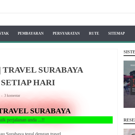
NTAK
PEMBAYARAN
PERSYARATAN
RUTE
SITEMAP
SIST
| TRAVEL SURABAYA
SETIAP HARI
A
3 komentar
TRAVEL SURABAYA
n anda ...!!
RESE
urabaya tegal dengan travel