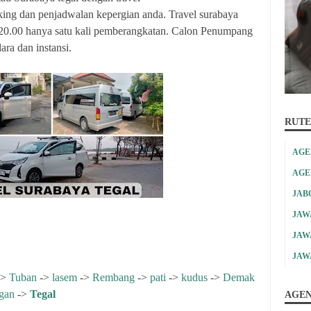
ing dan penjadwalan kepergian anda. Travel surabaya
 20.00 hanya satu kali pemberangkatan. Calon Penumpang
ara dan instansi.
RUTE
AGE
AGE
JAB
JAW
JAW
JAW
->
Tuban
->
lasem
->
Rembang
->
pati
->
kudus
->
Demak
gan
->
Tegal
AGEN