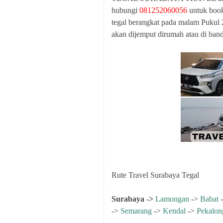
hubungi
081252060056
untuk book
tegal berangkat pada malam Pukul
akan dijemput dirumah atau di band
Rute Travel Surabaya Tegal
Surabaya ->
Lamongan
->
Babat
->
Semarang
->
Kendal
->
Pekalon